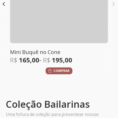
Buquê - tamanho M
R$
450,00
AR
COMPRAR
Coleção Bailarinas
Uma fofura de coleção para presentear nossas