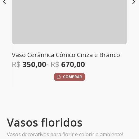
inza e Branco
Balde de Metal Oval com Alç
0
R$
100,00
-
R$
340,00
R
COMPRAR
Vasos floridos
Vasos decorativos para florir e colorir o ambiente!