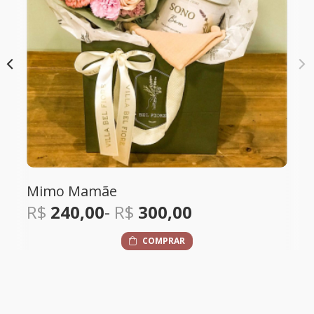
Box Welcome Baby
00
R$
410,00
AR
COMPRAR