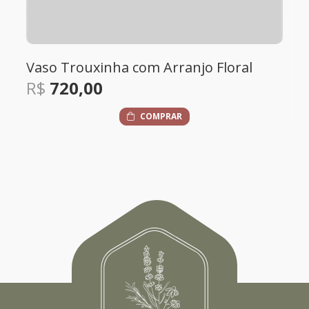
anjo Floral
Vaso Porcelana Flores e Lac
R$
305,00
R
COMPRAR