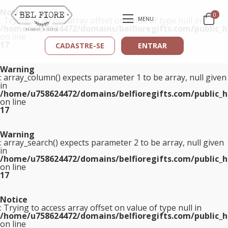
Notice
0
: Trying to access array offset on value of type null in
MENU
/home/u758624472/domains/belfioregifts.com/public_h
on line
17
CADASTRE-SE
ENTRAR
Warning
: array_column() expects parameter 1 to be array, null given
in
/home/u758624472/domains/belfioregifts.com/public_h
on line
17
Warning
: array_search() expects parameter 2 to be array, null given
in
/home/u758624472/domains/belfioregifts.com/public_h
on line
17
Notice
: Trying to access array offset on value of type null in
/home/u758624472/domains/belfioregifts.com/public_h
on line