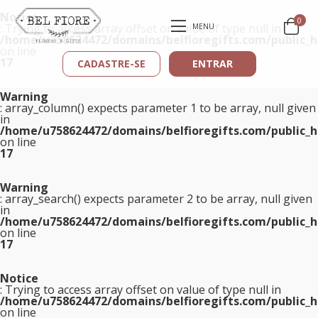
Notice
0
: Trying to access array offset on value of type null in
MENU
/home/u758624472/domains/belfioregifts.com/public_h
on line
17
CADASTRE-SE
ENTRAR
Warning
: array_column() expects parameter 1 to be array, null given
in
/home/u758624472/domains/belfioregifts.com/public_h
on line
17
Warning
: array_search() expects parameter 2 to be array, null given
in
/home/u758624472/domains/belfioregifts.com/public_h
on line
17
Notice
: Trying to access array offset on value of type null in
/home/u758624472/domains/belfioregifts.com/public_h
on line