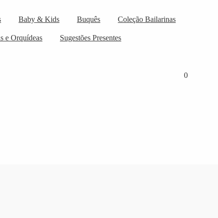
s
Baby & Kids
Buquês
Coleção Bailarinas
as e Orquídeas
Sugestões Presentes
0