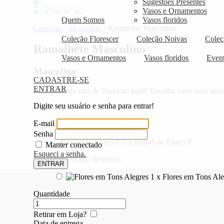
Sugestões Presentes
2
Vasos e Ornamentos
Quem Somos
Vasos floridos
Coleções
/
Masculino
/
Ramalhete Masculino
Coleção Florescer
Coleção Noivas
Coleç
Ramalhete Masculino
Vasos e Ornamentos
Vasos floridos
Even
Masculino
CADASTRE-SE
ENTRAR
Buquê P com mix de flores no kraft! Escolha entre tons neut
Digite seu usuário e senha para entrar!
R$
305,00
E-mail
Itens inclusos:
Senha
1 x
Buquê de Flores P
Manter conectado
Esqueci a senha.
Selecione a opção desejada:
ENTRAR
1 x
Flores em Tons Ale
Quantidade
Retirar em Loja?
Data de entrega