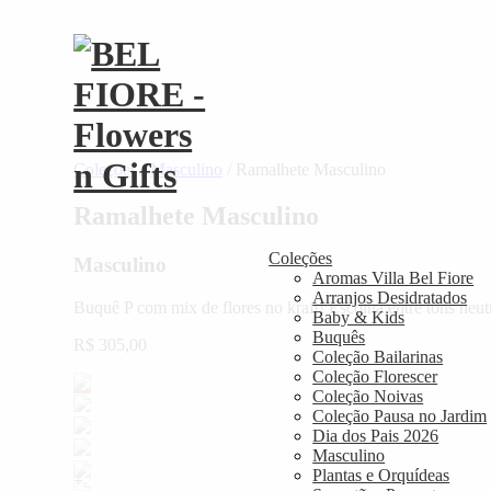
Coleções
/
Masculino
/
Ramalhete Masculino
Ramalhete Masculino
Coleções
Masculino
Aromas Villa Bel Fiore
Arranjos Desidratados
Buquê P com mix de flores no kraft! Escolha entre tons neut
Baby & Kids
Buquês
R$
305,00
Coleção Bailarinas
Coleção Florescer
Coleção Noivas
Coleção Pausa no Jardim
Dia dos Pais 2026
Masculino
Plantas e Orquídeas
+