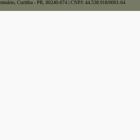
Seminário, Curitiba - PR, 80240-074 | CNPJ: 44.538.918/0001-64