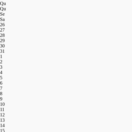
Qu
Qu
Se
Sa
26
27
28
29
30
31
1
2
3
4
5
6
7
8
9
10
11
12
13
14
15