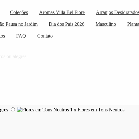
Coleções
Aromas Villa Bel Fiore
Arranjos Desidratado
ão Pausa no Jardim
Dia dos Pais 2026
Masculino
Plant
tos
FAQ
Contato
ros ou alegres.
gres
1 x
Flores em Tons Neutros